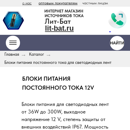
о нас
оптовым покупателям
частным лицам
ИНТЕРНЕТ МАГАЗИН
ИСТОЧНИКОВ ТОКА
Лит-Бат
lit-bat.ru
НАЙТИ
ООО «Антарес» - официальный
дистрибьютор Vitzrocell / Tekcell в России
→
→
Главная
Каталог
lit
-
bat
.ru
hium
teries
Блоки питания постоянного тока для светодиодных лент
БЛОКИ ПИТАНИЯ
ПОСТОЯННОГО ТОКА 12V
Блоки питания для светодиодных лент
от 36W до 300W, выходное
напряжение 12 V, степень защиты от
внешних воздействий IP67. Мощность