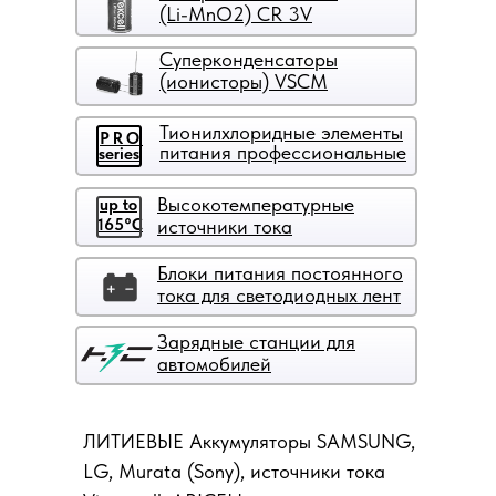
(Li-MnO2) CR 3V
Суперконденсаторы
(ионисторы) VSCM
Тионилхлоридные элементы
PRO
питания профессиональные
series
Высокотемпературные
up to
165°C
источники тока
Блоки питания постоянного
тока для светодиодных лент
Зарядные станции для
автомобилей
ЛИТИЕВЫЕ Аккумуляторы SAMSUNG,
LG, Murata (Sony), источники тока