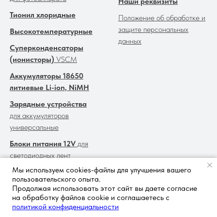
Наши реквизиты
Тионил хлоридные
Положение об обработке и
защите персональных
Высокотемпературные
данных
Суперконденсаторы
(ионисторы)
VSCM
Аккумуляторы 18650
литиевые Li-ion, NiMH
Зарядные устройства
для аккумуляторов
универсальные
Блоки питания 12V
для
светодиодных лент
Мы используем cookies-файлы для улучшения вашего
Прайс-лист для оптовых
пользовательского опыта.
покупателей
Продолжая использовать этот сайт вы даете согласие
на обработку файлов cookie и соглашаетесь с
политикой конфиденциальности