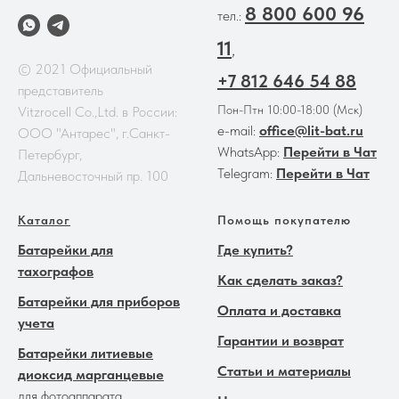
8 800 600 96
тел.:
11
,
© 2021 Официальный
+7 812 646 54 88
представитель
Пон-Птн 10:00-18:00 (Мск)
Vitzrocell Co.,Ltd. в России:
e-mail:
office@lit-bat.ru
ООО "Антарес", г.Санкт-
WhatsApp:
Перейти в Чат
Петербург,
Telegram:
Перейти в Чат
Дальневосточный пр. 100
Каталог
Помощь покупателю
Батарейки для
Где купить?
тахографов
Как сделать заказ?
Батарейки для приборов
Оплата и доставка
учета
Гарантии и возврат
Батарейки литиевые
Статьи и материалы
диоксид марганцевые
для фотоаппарата