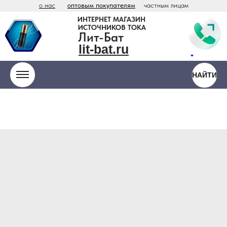
о нас
оптовым покупателям
частным лицам
ИНТЕРНЕТ МАГАЗИН
ИСТОЧНИКОВ ТОКА
Лит-Бат
lit-bat.ru
НАЙТИ
ООО «Антарес» - официальный
дистрибьютор Vitzrocell / Tekcell в России
lit
-
bat
.ru
hium
teries