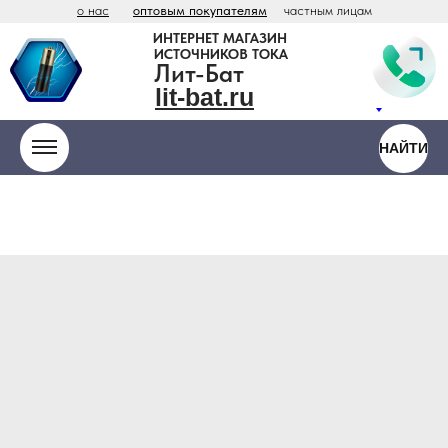
о нас
оптовым покупателям
частным лицам
ИНТЕРНЕТ МАГАЗИН
ИСТОЧНИКОВ ТОКА
Лит-Бат
lit-bat.ru
НАЙТИ
ООО «Антарес» - официальный
дистрибьютор Vitzrocell / Tekcell в России
lit
-
bat
.ru
hium
teries