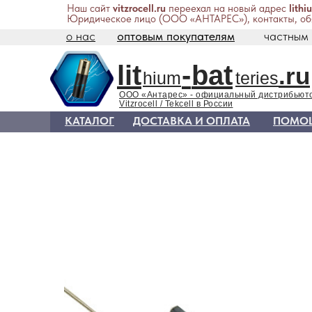
Наш сайт
vitzrocell.ru
переехал на новый адрес
lithi
Юридическое лицо (ООО «АНТАРЕС»), контакты, обя
о нас
оптовым покупателям
частным
lit
-
bat
.ru
hium
teries
ООО «Антарес» - официальный дистрибьют
Vitzrocell / Tekcell в России
КАТАЛОГ
ДОСТАВКА И ОПЛАТА
ПОМО