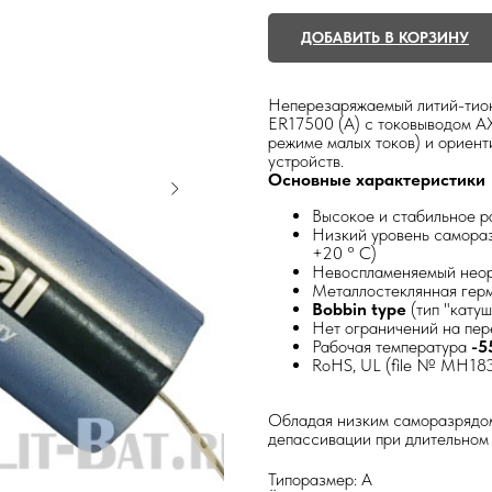
ДОБАВИТЬ В КОРЗИНУ
Неперезаряжаемый литий-тион
ER17500 (A) c токовыводом AX
режиме малых токов) и ориен
устройств.
Основные характеристики
Высокое и стабильное 
Низкий уровень самораз
+20 ° C)
Невоспламеняемый неор
Металлостеклянная герм
Bobbin type
(тип "катуш
Нет ограничений на пер
Рабочая температура
-5
RoHS, UL (file № MH18
Обладая низким саморазрядом
депассивации при длительном 
Типоразмер: A