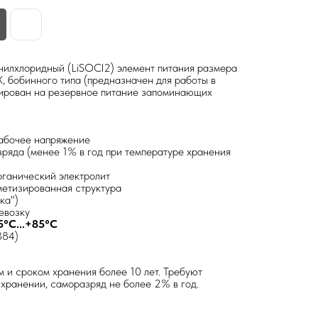
илхлоридный (LiSOCl2) элемент питания размера
, бобинного типа (предназначен для работы в
тирован на резервное питание запоминающих
рабочее напряжение
ряда (менее 1% в год при температуре хранения
ганический электролит
етизированная структура
ка")
евозку
5°С...+85°С
384)
 и сроком хранения более 10 лет. Требуют
хранении, саморазряд не более 2% в год.