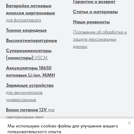
Гарантии и возврат
Батарейки литиевые
Статьи и материалы
диоксид марганцевые
для фотоаппарата
Наши реквизиты
Тионил хлоридные
Положение об обработке и
защите персональных
Высокотемпературные
данных
Суперконденсаторы
(ионисторы)
VSCM
Аккумуляторы 18650
литиевые Li-ion, NiMH
Зарядные устройства
для аккумуляторов
универсальные
Блоки питания 12V
для
светодиодных лент
Мы используем cookies-файлы для улучшения вашего
Прайс-лист для оптовых
пользовательского опыта.