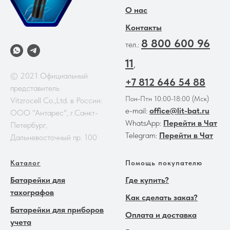
О нас
Контакты
8 800 600 96
тел.:
11
,
© 2021 Официальный
+7 812 646 54 88
представитель
Пон-Птн 10:00-18:00 (Мск)
Vitzrocell Co.,Ltd. в России:
e-mail:
office@lit-bat.ru
ООО "Антарес", г.Санкт-
WhatsApp:
Перейти в Чат
Петербург,
Telegram:
Перейти в Чат
Дальневосточный пр. 100
Каталог
Помощь покупателю
Батарейки для
Где купить?
тахографов
Как сделать заказ?
Батарейки для приборов
Оплата и доставка
учета