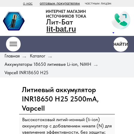
о нас
оптовым покупателям
частным лицам
ИНТЕРНЕТ МАГАЗИН
ИСТОЧНИКОВ ТОКА
Лит-Бат
lit-bat.ru
НАЙТИ
ООО «Антарес» - официальный
дистрибьютор Vitzrocell / Tekcell в России
→
→
Главная
Каталог
lit
-
bat
.ru
hium
teries
→
Аккумуляторы 18650 литиевые Li-ion, NiMH
Vapcell INR18650 H25
Литиевый аккумулятор
INR18650 H25 2500mA,
Vapcell
Высокотоковый литий-ионный (li-ion)
аккумулятор с добавлением никеля (N) для
увеличения эффективности, без защиты;